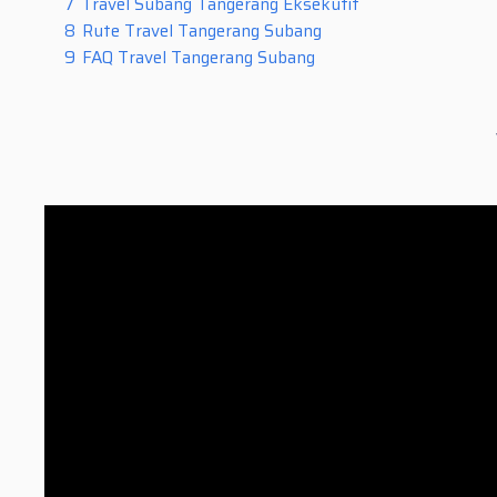
7
Travel Subang Tangerang Eksekutif
8
Rute Travel Tangerang Subang
9
FAQ Travel Tangerang Subang