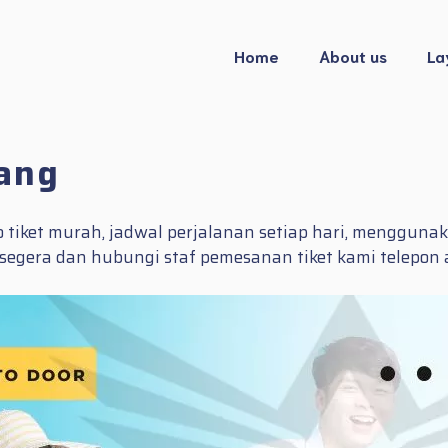
Home
About us
La
ang
iket murah, jadwal perjalanan setiap hari, menggunaka
a segera dan hubungi staf pemesanan tiket kami telep