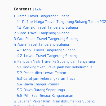
Contents
hide
1
Harga Travel Tangerang Subang
1.1
Daftar Harga Travel Tangerang Subang Tahun 20
1.2
Kontak Travel Tangerang Subang
2
Video Travel Tangerang Subang
3
Cara Pesan Travel Tangerang Subang
4
Agen Travel Tangerang Subang
4.1
Mobil Travel Tangerang Subang
4.2
Jadwal Travel Tangerang Subang
5
Panduan Naik Travel ke Subang dari Tangerang
5.1
Booking tiket Travel jauh hari sebelumnya
5.2
Pesan tiket Lewat Telpon
5.3
Catat jam keberangkatan Travel
5.4
Bawa Charger Ponsel
5.5
Bawa Barang Seperlunya
5.6
Pilih Seat Sesuai Kenyamanan
6
Layanan Paket Kilat Kirim dokumen ke Subang