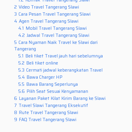
1.2
Kontak Travel Tangerang Slawi
2
Video Travel Tangerang Slawi
3
Cara Pesan Travel Tangerang Slawi
4
Agen Travel Tangerang Slawi
4.1
Mobil Travel Tangerang Slawi
4.2
Jadwal Travel Tangerang Slawi
5
Cara Nyaman Naik Travel ke Slawi dari
Tangerang
5.1
Beli tiket Travel jauh hari sebelumnya
5.2
Beli tiket online
5.3
Cermati jadwal keberangkatan Travel
5.4
Bawa Charger HP
5.5
Bawa Barang Seperlunya
5.6
Pilih Seat Sesuai Kenyamanan
6
Layanan Paket Kilat Kirim Barang ke Slawi
7
Travel Slawi Tangerang Eksekutif
8
Rute Travel Tangerang Slawi
9
FAQ Travel Tangerang Slawi