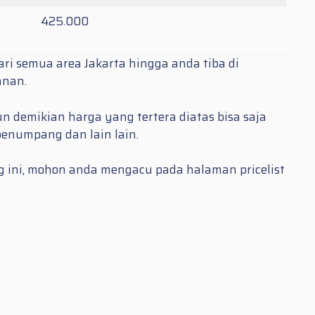
425.000
ri semua area Jakarta hingga anda tiba di
anan.
n demikian harga yang tertera diatas bisa saja
penumpang dan lain lain.
ng ini, mohon anda mengacu pada halaman pricelist
a