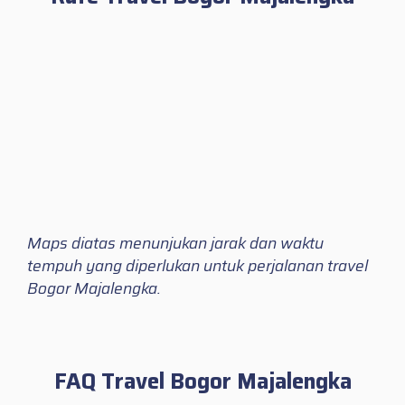
Maps diatas menunjukan jarak dan waktu
tempuh yang diperlukan untuk perjalanan travel
Bogor Majalengka.
FAQ Travel Bogor Majalengka