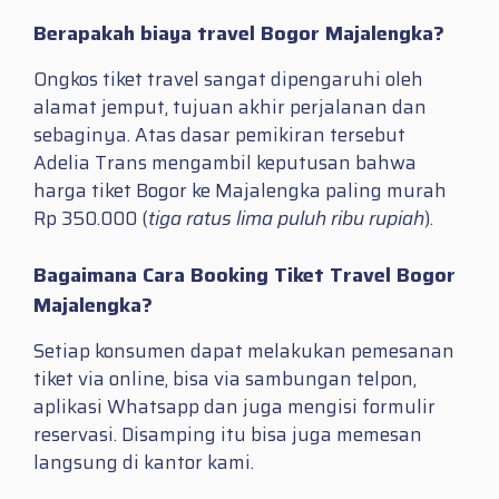
Berapakah biaya travel Bogor Majalengka?
Ongkos tiket travel sangat dipengaruhi oleh
alamat jemput, tujuan akhir perjalanan dan
sebaginya. Atas dasar pemikiran tersebut
Adelia Trans mengambil keputusan bahwa
harga tiket Bogor ke Majalengka paling murah
Rp 350.000 (
tiga ratus lima puluh ribu rupiah
).
Bagaimana Cara Booking Tiket Travel Bogor
Majalengka?
Setiap konsumen dapat melakukan pemesanan
tiket via online, bisa via sambungan telpon,
aplikasi Whatsapp dan juga mengisi formulir
reservasi. Disamping itu bisa juga memesan
langsung di kantor kami.