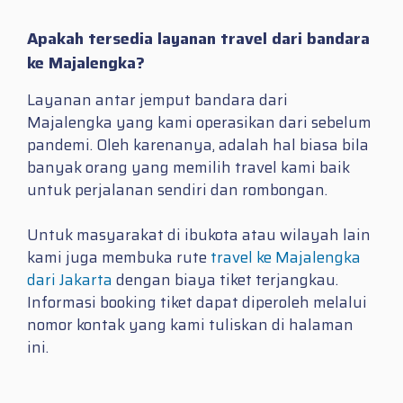
Apakah tersedia layanan travel dari bandara
ke Majalengka?
Layanan antar jemput bandara dari
Majalengka yang kami operasikan dari sebelum
pandemi. Oleh karenanya, adalah hal biasa bila
banyak orang yang memilih travel kami baik
untuk perjalanan sendiri dan rombongan.
Untuk masyarakat di ibukota atau wilayah lain
kami juga membuka rute
travel ke Majalengka
dari Jakarta
dengan biaya tiket terjangkau.
Informasi booking tiket dapat diperoleh melalui
nomor kontak yang kami tuliskan di halaman
ini.