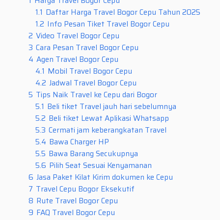
1
Harga Travel Bogor Cepu
1.1
Daftar Harga Travel Bogor Cepu Tahun 2025
1.2
Info Pesan Tiket Travel Bogor Cepu
2
Video Travel Bogor Cepu
3
Cara Pesan Travel Bogor Cepu
4
Agen Travel Bogor Cepu
4.1
Mobil Travel Bogor Cepu
4.2
Jadwal Travel Bogor Cepu
5
Tips Naik Travel ke Cepu dari Bogor
5.1
Beli tiket Travel jauh hari sebelumnya
5.2
Beli tiket Lewat Aplikasi Whatsapp
5.3
Cermati jam keberangkatan Travel
5.4
Bawa Charger HP
5.5
Bawa Barang Secukupnya
5.6
Pilih Seat Sesuai Kenyamanan
6
Jasa Paket Kilat Kirim dokumen ke Cepu
7
Travel Cepu Bogor Eksekutif
8
Rute Travel Bogor Cepu
9
FAQ Travel Bogor Cepu