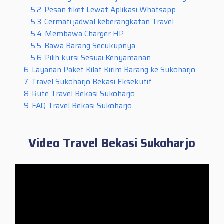
5.2
Pesan tiket Lewat Aplikasi Whatsapp
5.3
Cermati jadwal keberangkatan Travel
5.4
Membawa Charger HP
5.5
Bawa Barang Secukupnya
5.6
Pilih kursi Sesuai Kenyamanan
6
Layanan Paket Kilat Kirim Barang ke Sukoharjo
7
Travel Sukoharjo Bekasi Eksekutif
8
Rute Travel Bekasi Sukoharjo
9
FAQ Travel Bekasi Sukoharjo
Video Travel Bekasi Sukoharjo