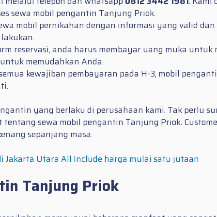
i melalui telepon dan whatsapp
0812 3442 1981
. Kami
s sewa mobil pengantin Tanjung Priok.
r sewa mobil pernikahan dengan informasi yang valid d
 lakukan.
form reservasi, anda harus membayar uang muka untuk 
n untuk memudahkan Anda.
i semua kewajiban pembayaran pada H-3, mobil pengant
i.
ngantin yang berlaku di perusahaan kami. Tak perlu s
 tentang sewa mobil pengantin Tanjung Priok. Custom
ikenang sepanjang masa.
di Jakarta Utara All Include harga mulai satu jutaan
in Tanjung Priok