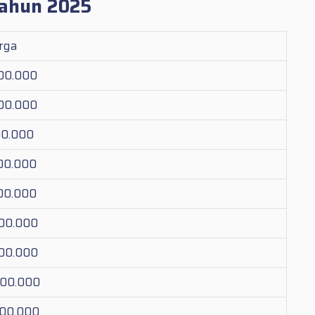
Tahun 2025
rga
000.000
000.000
00.000
200.000
300.000
800.000
800.000
000.000
700.000