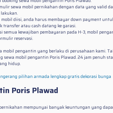
ooking sewa mobil pengantin Poris Plawad.
formulir sewa mobil pernikahan dengan data yang valid
 lakukan.
wa mobil diisi, anda harus membayar down payment unt
transfer atau cash datang ke garasi.
asi semua kewajiban pembayaran pada H-3, mobil penga
mulir reservasi.
mobil pengantin yang berlaku di perusahaan kami. Ta
ang sewa mobil pengantin Poris Plawad. 24 jam penuh 
ang hidup.
angerang pilihan armada lengkap gratis dekorasi bunga
in Poris Plawad
i pernikahan mempunyai banyak keuntungan yang dapat 