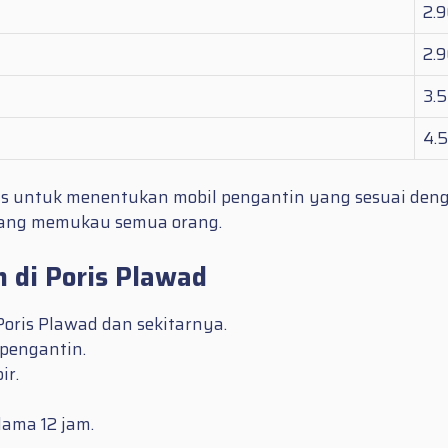
2.
2.
3.
4.
as untuk menentukan mobil pengantin yang sesuai den
 yang memukau semua orang.
 di Poris Plawad
Poris Plawad dan sekitarnya.
 pengantin.
ir.
lama 12 jam.