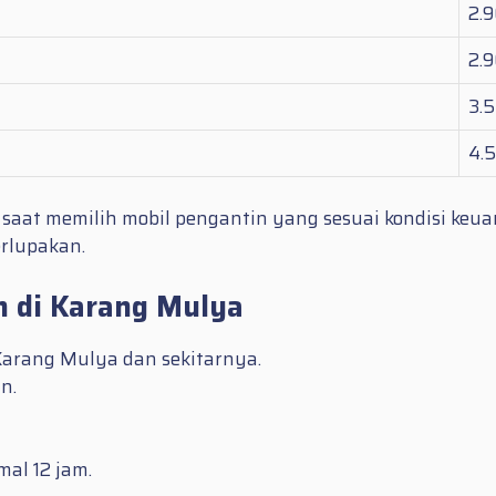
2.
2.
3.
4.
aat memilih mobil pengantin yang sesuai kondisi keu
erlupakan.
n di Karang Mulya
Karang Mulya dan sekitarnya.
n.
al 12 jam.