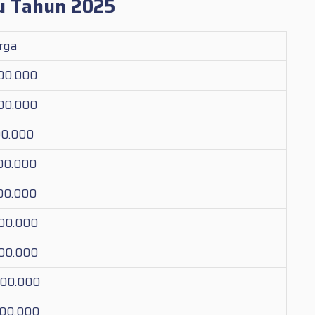
u Tahun 2025
rga
000.000
000.000
00.000
200.000
300.000
800.000
800.000
000.000
700.000