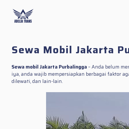
Skip
to
content
Sewa Mobil Jakarta P
Sewa mobil Jakarta Purbalingga
– Anda belum mene
iya, anda wajib mempersiapkan berbagai faktor a
dilewati, dan lain-lain.