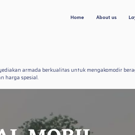
Home
About us
La
nyediakan armada berkualitas untuk mengakomodir berag
n harga spesial.