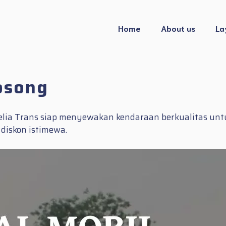
Home
About us
La
osong
elia Trans siap menyewakan kendaraan berkualitas un
diskon istimewa.